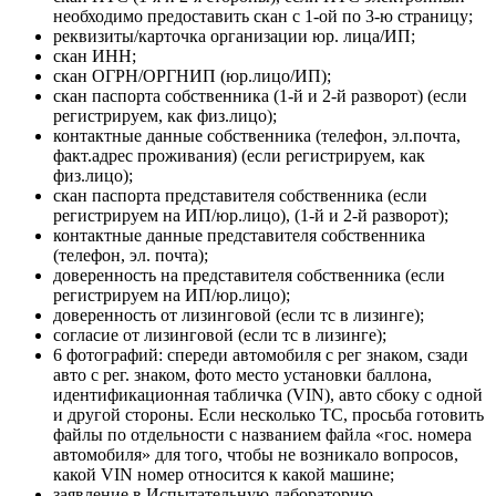
необходимо предоставить скан с 1-ой по 3-ю страницу;
реквизиты/карточка организации юр. лица/ИП;
скан ИНН;
скан ОГРН/ОРГНИП (юр.лицо/ИП);
скан паспорта собственника (1-й и 2-й разворот) (если
регистрируем, как физ.лицо);
контактные данные собственника (телефон, эл.почта,
факт.адрес проживания) (если регистрируем, как
физ.лицо);
скан паспорта представителя собственника (если
регистрируем на ИП/юр.лицо), (1-й и 2-й разворот);
контактные данные представителя собственника
(телефон, эл. почта);
доверенность на представителя собственника (если
регистрируем на ИП/юр.лицо);
доверенность от лизинговой (если тс в лизинге);
согласие от лизинговой (если тс в лизинге);
6 фотографий: спереди автомобиля с рег знаком, сзади
авто с рег. знаком, фото место установки баллона,
идентификационная табличка (VIN), авто сбоку с одной
и другой стороны. Если несколько ТС, просьба готовить
файлы по отдельности с названием файла «гос. номера
автомобиля» для того, чтобы не возникало вопросов,
какой VIN номер относится к какой машине;
заявление в Испытательную лабораторию.