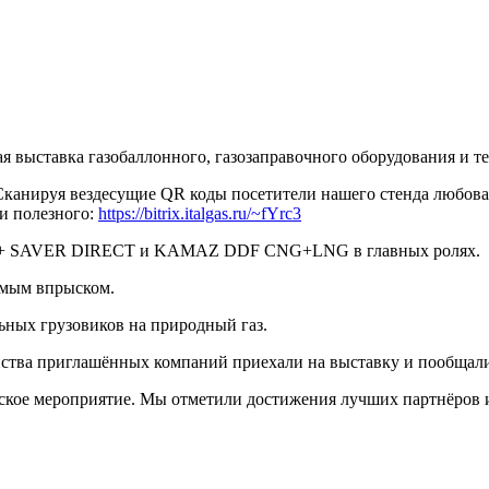
 выставка газобаллонного, газозаправочного оборудования и т
канируя вездесущие QR коды посетители нашего стенда любова
 и полезного:
https://bitrix.italgas.ru/~fYrc3
F7 + SAVER DIRECT и KAMAZ DDF CNG+LNG в главных ролях.
рямым впрыском.
ьных грузовиков на природный газ.
ства приглашённых компаний приехали на выставку и пообщали
кое мероприятие. Мы отметили достижения лучших партнёров и